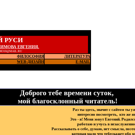
Й РУСИ
КИМОВА ЕВГЕНИЯ.
DIO18@MAIL.RU
ФИЛОСОФИЯ
ЛИТЕРАТУРА
WEB-ДИЗАЙН
Е-MAIL
Доброго тебе времени суток,
мой благосклонный читатель!
Раз ты здесь, значит с сайтом ты у
интересно посмотреть, кто же я
Это - я! Меня зовут Евгений. Родил
работаю и учусь в незаслуженно
Рассказывать о себе, думаю, нет смысла, поэ
которая мало что тебескажет обо мн