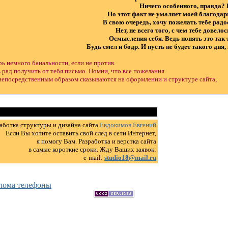
Ничего особенного, правда?
Но этот факт не умаляет моей благодарн
В свою очередь, хочу пожелать тебе радо
Нет, не всего того, с чем тебе довел
Осмысления себя. Ведь понять это так 
Будь смел и бодр. И пусть не будет такого дня
ерь немного банальности, если не против.
 рад получить от тебя письмо. Помни, что все пожелания
непосредственным образом сказываются на оформлении и структуре сайта,
аботка структуры и дизайна сайта
Евдокимов Евгений
Если Вы хотите оставить свой след в сети Интернет,
я помогу Вам. Разработка и верстка сайта
в самые короткие сроки. Жду Ваших заявок:
e-mail:
studio18@mail.ru
лома телефоны