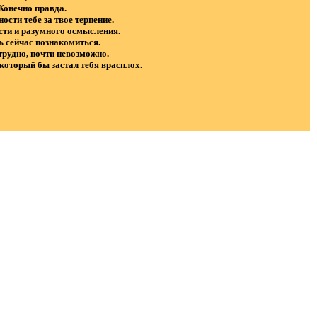
 Конечно правда.
ости тебе за твое терпение.
сти и разумного осмысления.
ось сейчас познакомиться.
трудно, почти невозможно.
, который бы застал тебя врасплох.