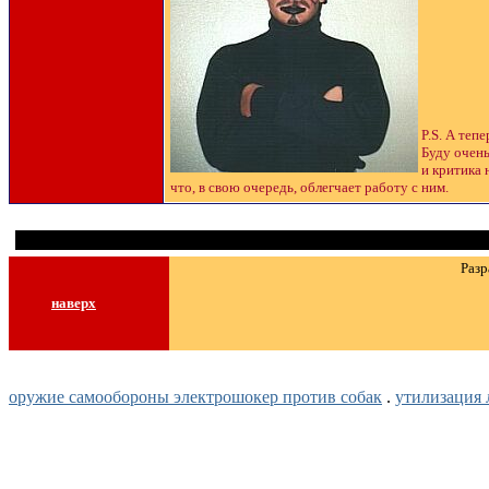
P.S. А теп
Буду очень
и критика 
что, в свою очередь, облегчает работу с ним.
Разр
наверх
оружие самообороны электрошокер против собак
.
утилизация 