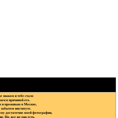
же знаком и тебе стало
вился причиной его.
ся и проживаю в Москве,
 забытом институте.
тому достаточно моей фотографии,
е. Но, все же она есть.