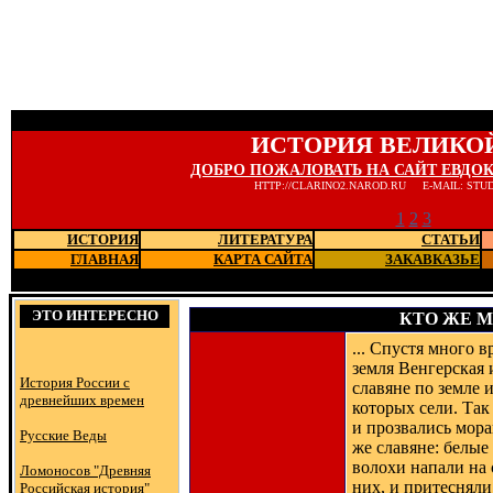
ИСТОРИЯ ВЕЛИКО
ДОБРО ПОЖАЛОВАТЬ НА САЙТ ЕВДО
HTTP://CLARINO2.NAROD.RU E-MAIL: STU
1
2
3
ИСТОРИЯ
ЛИТЕРАТУРА
СТАТЬИ
ГЛАВНАЯ
КАРТА САЙТА
ЗАКАВКАЗЬЕ
Последние новости
ЭТО ИНТЕРЕСНО
КТО ЖЕ М
... Спустя много 
земля Венгерская 
История России с
славяне по земле 
древнейших времен
которых сели. Так
и прозвались морав
Русские Веды
же славяне: белые 
волохи напали на 
Ломоносов "Древняя
них, и притесняли
Российская история"