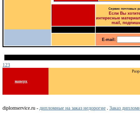
Сервис почтовых 
Если Вы хотит
интересные материалы
mail, подпиши
E-mail:
1
2
3
Разр
наверх
diplomservice.ru -
дипломные на заказ недорогие
.
Заказ диплом