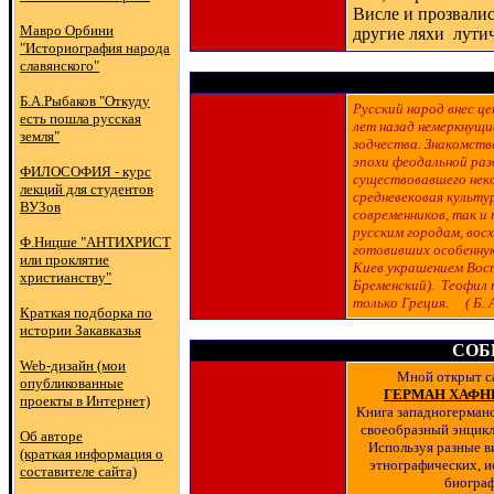
Висле и прозвалис
Мавро Орбини
другие ляхи лут
"Историография народа
славянского"
Б.А.Рыбаков "Откуду
Русский народ внес це
есть пошла русская
лет назад немеркнущи
земля"
зодчества. Знакомств
эпохи феодальной ра
ФИЛОСОФИЯ - курс
существовавшего неко
лекций для студентов
средневековая культу
ВУЗов
современников, так и
русским городам, вос
Ф.Ницше "АНТИХРИСТ
готовивших особенную
или проклятие
Киев украшением Вос
христианству"
Бременский). Теофил 
только Греция. ( Б. 
Краткая подборка по
истории Закавказья
СОБ
Web-дизайн (мои
Мной открыт 
опубликованные
ГЕРМАН ХАФНЕ
проекты в Интернет)
Книга западногерманс
своеобразный энцикл
Об авторе
Используя разные в
(краткая информация о
этнографических, и
составителе сайта)
биограф