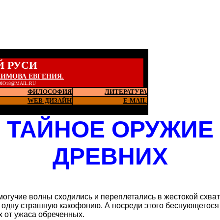
Й РУСИ
КИМОВА ЕВГЕНИЯ.
DIO18@MAIL.RU
ФИЛОСОФИЯ
ЛИТЕРАТУРА
WEB-ДИЗАЙН
Е-MAIL
ТАЙНОЕ ОРУЖИЕ
ДРЕВНИХ
могучие волны сходились и переплетались в жестокой схва
 одну страшную какофонию. А посреди этого беснующегося
 от ужаса обреченных.