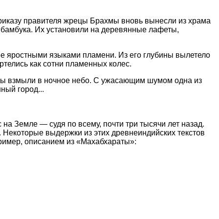
приказу правителя жрецы Брахмы вновь вынесли из храма
в бамбука. Их установили на деревянные лафеты,
ее яростными языками пламени. Из его глубины вылетело
ртелись как сотни пламенных колес.
ды взмыли в ночное небо. С ужасающим шумом одна из
ный город...
на Земле — судя по всему, почти три тысячи лет назад.
 Некоторые выдержки из этих древнеиндийских текстов
пример, описанием из «Махабхараты»: