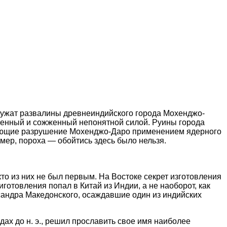
служат развалины древнеиндийского города Мохенджо-
ушенный и сожженный непонятной силой. Руины города
сняющие разрушение Мохенджо-Даро применением ядерного
мер, пороха — обойтись здесь было нельзя.
кто из них не был первым. На Востоке секрет изготовления
иготовления попал в Китай из Индии, а не наоборот, как
ксандра Македонского, осаждавшие один из индийских
ах до н. э., решил прославить свое имя наиболее