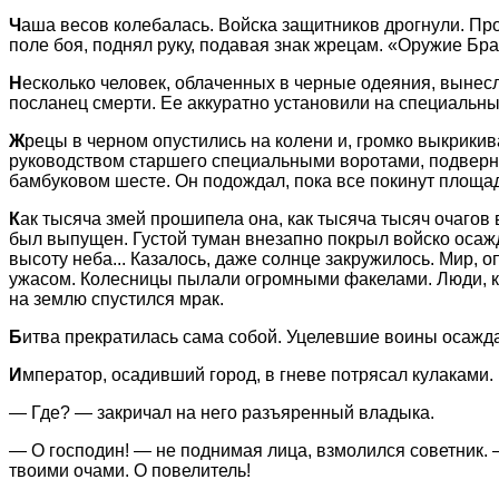
Ч
аша весов колебалась. Войска защитников дрогнули. Про
поле боя, поднял руку, подавая знак жрецам. «Оружие Б
Н
есколько человек, облаченных в черные одеяния, вынес
посланец смерти. Ее аккуратно установили на специаль
Ж
рецы в черном опустились на колени и, громко выкрикив
руководством старшего специальными воротами, подверну
бамбуковом шесте. Он подождал, пока все покинут площад
К
ак тысяча змей прошипела она, как тысяча тысяч очагов
был выпущен. Густой туман внезапно покрыл войско осажд
высоту неба... Казалось, даже солнце закружилось. Мир,
ужасом. Колесницы пылали огромными факелами. Люди, к
на землю спустился мрак.
Б
итва прекратилась сама собой. Уцелевшие воины осажд
И
мператор, осадивший город, в гневе потрясал кулаками
— Где? — закричал на него разъяренный владыка.
— О господин! — не поднимая лица, взмолился советник. 
твоими очами. О повелитель!