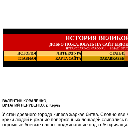
ИСТОРИЯ ВЕЛИКО
ДОБРО ПОЖАЛОВАТЬ НА САЙТ ЕВДО
HTTP://CLARINO2.NAROD.RU E-MAIL: STU
ИСТОРИЯ
ЛИТЕРАТУРА
СТАТЬИ
ГЛАВНАЯ
КАРТА САЙТА
ЗАКАВКАЗЬЕ
Последние новости
ВАЛЕНТИН КОВАЛЕНКО,
ВИТАЛИЙ НЕРУВЕНКО, г. Керчь
У
стен древнего города кипела жаркая битва. Словно две 
крики людей и ржание поверженных лошадей сливались в
огромные боевые слоны, подминавшие под себя кричащих