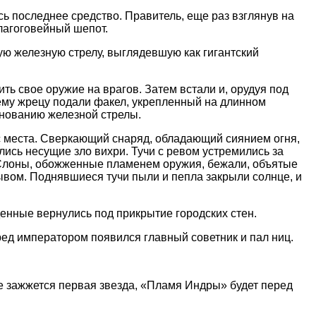
ь последнее средство. Правитель, еще раз взглянув на
лагоговейный шепот.
ю железную стрелу, выглядевшую как гигантский
ть свое оружие на врагов. Затем встали и, орудуя под
ему жрецу подали факел, укрепленный на длинном
снованию железной стрелы.
 с места. Сверкающий снаряд, обладающий сиянием огня,
ись несущие зло вихри. Тучи с ревом устремились за
е. Слоны, обожженные пламенем оружия, бежали, объятые
вом. Поднявшиеся тучи пыли и пепла закрыли солнце, и
енные вернулись под прикрытие городских стен.
ед императором появился главный советник и пал ниц.
е зажжется первая звезда, «Пламя Индры» будет перед