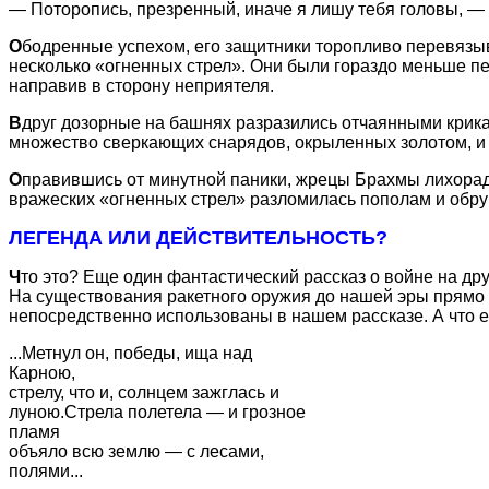
— Поторопись, презренный, иначе я лишу тебя головы, — 
О
бодренные успехом, его защитники торопливо перевязы
несколько «огненных стрел». Они были гораздо меньше пе
направив в сторону неприятеля.
В
друг дозорные на башнях разразились отчаянными крика
множество сверкающих снарядов, окрыленных золотом, и с
О
правившись от минутной паники, жрецы Брахмы лихорад
вражеских «огненных стрел» разломилась пополам и обру
ЛЕГЕНДА ИЛИ ДЕЙСТВИТЕЛЬНОСТЬ?
Ч
то это? Еще один фантастический рассказ о войне на др
На существования ракетного оружия до нашей эры прямо
непосредственно использованы в нашем рассказе. А что е
...Метнул он, победы, ища над
Карною,
стрелу, что и, солнцем зажглась и
луною.Стрела полетела — и грозное
пламя
объяло всю землю — с лесами,
полями...