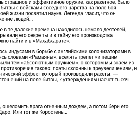
ль страшное и эффективное оружие, как ракетное, было
 битвы с войсками соседнего царства на поле боя
оей жизни посвятил науке. Легенда гласит, что он
жение людей...
же в те далекие времена находилось немало деятелей,
рывали его секре ты и в тайну его производства
жно найти и в «Махабхарате».
ось индусами в борьбе с английскими колонизаторами в
жаясь словами «Рамаяны», вселять трепет «и пешим
е были тем «абсолютным оружием», о котором мы знаем из
 противоречия таково: поэты склонны к преувеличениям, и
огический эффект, который производили ракеты, —
стошений на поле битвы, к утверждениям насчет тысяч
ь, ошеломить врага огненным дождем, а потом бери его
аро. Или тот же Коростень...