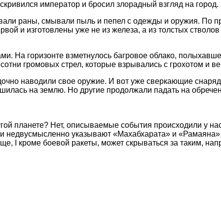
скривился император и бросил злорадный взгляд на город.
вали раны, смывали пыль и пепел с одежды и оружия. По 
рвой и изготовлены уже не из железа, а из толстых стволо
ми. На горизонте взметнулось багровое облако, полыхавш
отни громовых стрел, которые взрывались с грохотом и ве
очно наводили свое оружие. И вот уже сверкающие снаря
шилась на землю. Но другие продолжали падать на обречен
угой планете? Нет, описываемые события происходили у нас 
 и недвусмысленно указывают «Махабхарата» и «Рамаяна».
ще, I кроме боевой ракеты, может скрываться за таким, на