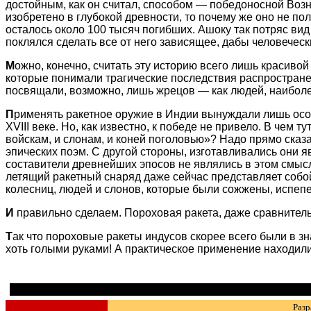
достойным, как он считал, способом — победоносной Возн
изобретено в глубокой древности, то почему же оно не п
осталось около 100 тысяч погибших. Ашоку так потряс вид 
поклялся сделать все от него зависящее, дабы человечес
М
ожно, конечно, считать эту историю всего лишь красиво
которые понимали трагические последствия распространен
посвящали, возможно, лишь жрецов — как людей, наиболе
П
рименять ракетное оружие в Индии вынуждали лишь особ
XVIII веке. Но, как известно, к победе не привело. В че
войскам, и слонам, и коней поголовью»? Надо прямо сказ
эпических поэм. С другой стороны, изготавливались они 
составители древнейших эпосов не являлись в этом смыс
летящий ракетный снаряд даже сейчас представляет собо
колесниц, людей и слонов, которые были сожжены, испепе
И
правильно сделаем. Пороховая ракета, даже сравнитель
Т
ак что пороховые ракеты индусов скорее всего были в з
хоть голыми руками! А практическое применение находили 
Разр