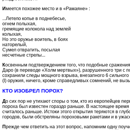
И
меется похожее место и в «Рамаяне» :
...Летело копье в поднебесье,
огнем полыхая,
гремящие колокола над землей
колыхая,
Но это оружье воитель, в боях
наторелый,
Сумел отвратить, посылая
несчетные стрелы...
К
освенным подтверждением того, что подобные сражения 
Даро (в переводе «Холм мертвых»), разрушенного три с 
сохранили следы мощного взрыва, внезапного 6 сильног
(I) оружия, ничего, кроме справедливых сомнений, не вы
КТО ИЗОБРЕЛ ПОРОХ?
Д
о сих пор не утихают споры о том, кто из европейцев пе
пороха был известен гораздо раньше. В настоящее время уч
считалось раньше. Истоки этого открытия теряются в глу
городов, были обстреляны пороховыми ракетами и в ужасе
П
режде чем ответить на этот вопрос, напомним одну поу