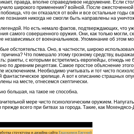
икает, правда, вполне справедливое недоумение. Если сто
олучило широкого применения? войной. После ожесточенной
побоища, что он отказался от войн и все остальные годы св
кие познания никогда не смогли быть направлены на уничто
й легендой. Но есть немало фактов, подтверждающих, что у
ия самого совершенного оружия. Они, как только могли, ск
е независимых от военачальников. Упоминание об этом мо
ые обстоятельства. Оно, в частности, широко использовал
м тут причина? Что помешало этому грозному средству, выра
ать: ракеты, с которыми встретились европейцы, отнюдь н
явно по древним рецептам. Самое простое объяснение этого
ле исключением. Необходимо учитывать и тот чисто психол
й фантастическое зрелище. А вот к описанию страшных опу
лены на месте, отнесемся скептически.
но большая, на такое не способна.
начительной мере чисто психологическим оружием. Напугат
прежде всего при битвах за города. Такие, как Мохендясо-Д
аботка структуры и дизайна сайта
Евдокимов Евгений