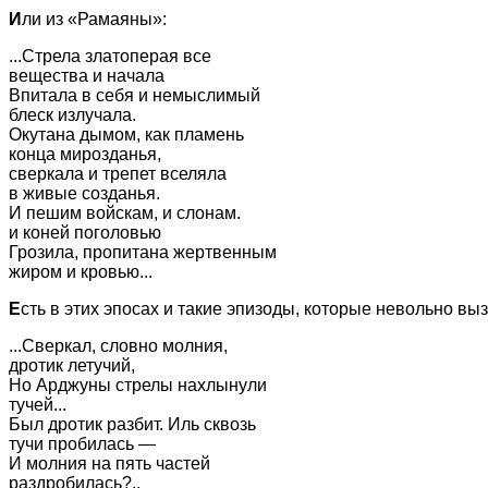
И
ли из «Рамаяны»:
...Стрела златоперая все
вещества и начала
Впитала в себя и немыслимый
блеск излучала.
Окутана дымом, как пламень
конца мирозданья,
сверкала и трепет вселяла
в живые созданья.
И пешим войскам, и слонам.
и коней поголовью
Грозила, пропитана жертвенным
жиром и кровью...
Е
сть в этих эпосах и такие эпизоды, которые невольно в
...Сверкал, словно молния,
дротик летучий,
Но Арджуны стрелы нахлынули
тучей...
Был дротик разбит. Иль сквозь
тучи пробилась —
И молния на пять частей
раздробилась?..