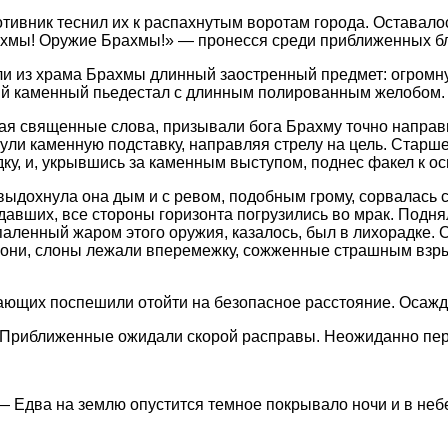
тивник теснил их к распахнутым воротам города. Оставалос
рахмы! Оружие Брахмы!» — пронесся среди приближенных б
ли из храма Брахмы длинный заостренный предмет: огромну
ный каменный пьедестал с длинным полированным желобом.
ая священные слова, призывали бога Брахму точно направи
ли каменную подставку, направляя стрелу на цель. Старш
ку, и, укрывшись за каменным выступом, поднес факел к о
 выдохнула она дым и с ревом, подобным грому, сорвалась
авших, все стороны горизонта погрузились во мрак. Поднял
 опаленный жаром этого оружия, казалось, был в лихорадк
они, слоны лежали вперемежку, сожженные страшным взры
ающих поспешили отойти на безопасное расстояние. Осажд
. Приближенные ожидали скорой расправы. Неожиданно пер
— Едва на землю опустится темное покрывало ночи и в неб