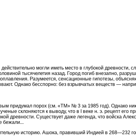
действительно могли иметь место в глубокой древности, 
половиной тысячелетия назад. Город погиб внезапно, разр
о оплавления. Разумеется, сенсационные гипотезы, объя
зывают. Однако бесспорно: без взрывчатых веществ — напри
рвым придумал порох (см. «ТМ» № 3 за 1985 год). Однако ни
еные склоняются к выводу, что в I веке н. э. рецепт его пр
бокой древности. Существует даже легенда, что войска Але
 бежали...
чительную историю. Ашока, правивший Индией в 268—232 год